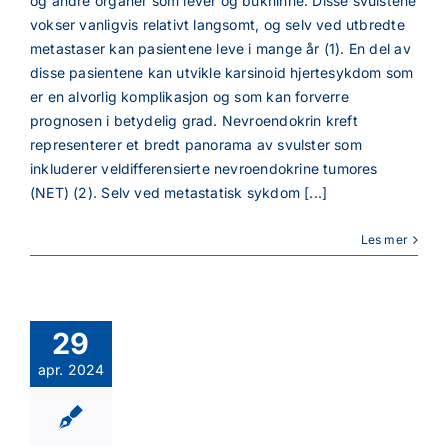
og andre organer som lever og bukhinne. Disse svulstene
vokser vanligvis relativt langsomt, og selv ved utbredte
metastaser kan pasientene leve i mange år (1). En del av
disse pasientene kan utvikle karsinoid hjertesykdom som
er en alvorlig komplikasjon og som kan forverre
prognosen i betydelig grad. Nevroendokrin kreft
representerer et bredt panorama av svulster som
inkluderer veldifferensierte nevroendokrine tumores
(NET) (2). Selv ved metastatisk sykdom [...]
Les mer
29
apr. 2024