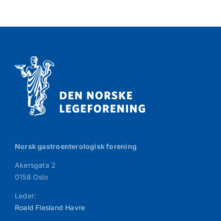
Norsk gastroenterologisk forening
Akersgata 2
0158 Oslo
Leder:
Roald Flesland Havre