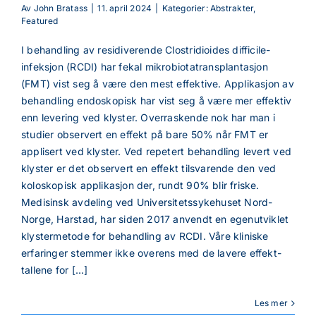
Av
John Bratass
|
11. april 2024
|
Kategorier:
Abstrakter
,
Featured
I behandling av residiverende Clostridioides difficile-
infeksjon (RCDI) har fekal mikrobiotatransplantasjon
(FMT) vist seg å være den mest effektive. Applikasjon av
behandling endoskopisk har vist seg å være mer effektiv
enn levering ved klyster. Overraskende nok har man i
studier observert en effekt på bare 50% når FMT er
applisert ved klyster. Ved repetert behandling levert ved
klyster er det observert en effekt tilsvarende den ved
koloskopisk applikasjon der, rundt 90% blir friske.
Medisinsk avdeling ved Universitetssykehuset Nord-
Norge, Harstad, har siden 2017 anvendt en egenutviklet
klystermetode for behandling av RCDI. Våre kliniske
erfaringer stemmer ikke overens med de lavere effekt-
tallene for [...]
Les mer