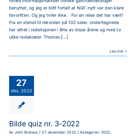
hvilke informasjonskilder norske gastroenterologer
benyttet, og jeg er blitt fortalt at NGF-nytt var den klare
favoritten. Og jeg tviler ikke. For en reise det har vært!
Fra en stensil til rekorden på 102 sider. Undertegnede
har sittet i redaksjonen i åtte av disse årene og med to
ulike redaktører. Thomas [...]
Les mer
27
des. 2022
Bilde quiz nr. 3-2022
Av
John Bratass
|
27. desember 2022
|
Kategorier:
2022
,