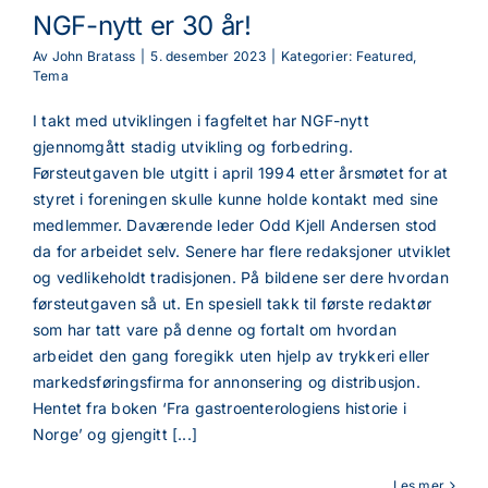
NGF-nytt er 30 år!
Av
John Bratass
|
5. desember 2023
|
Kategorier:
Featured
,
Tema
I takt med utviklingen i fagfeltet har NGF-nytt
gjennomgått stadig utvikling og forbedring.
Førsteutgaven ble utgitt i april 1994 etter årsmøtet for at
styret i foreningen skulle kunne holde kontakt med sine
medlemmer. Daværende leder Odd Kjell Andersen stod
da for arbeidet selv. Senere har flere redaksjoner utviklet
og vedlikeholdt tradisjonen. På bildene ser dere hvordan
førsteutgaven så ut. En spesiell takk til første redaktør
som har tatt vare på denne og fortalt om hvordan
arbeidet den gang foregikk uten hjelp av trykkeri eller
markedsføringsfirma for annonsering og distribusjon.
Hentet fra boken ‘Fra gastroenterologiens historie i
Norge’ og gjengitt [...]
Les mer