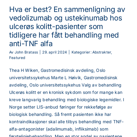
Hva er best? En sammenligning av
vedolizumab og ustekinumab hos
ulcerøs kolitt-pasienter som
tidligere har fått behandling med
anti-TNF alfa
Av
John Bratass
|
29. april 2024
|
Kategorier:
Abstrakter
,
Featured
Thea H Wiken, Gastromedisinsk avdeling, Oslo
universitetssykehus Marte L Høivik, Gastromedisinsk
avdeling, Oslo universitetssykehus Valg av behandling
Ulcerøs kolitt er en kronisk sykdom som for mange kan
kreve langvarig behandling med biologiske legemidler. I
Norge setter LIS-anbud føringer for rekkefølge av
biologisk behandling. Så fremt pasienten ikke har
kontraindikasjoner skal alle tilbys behandling med TNF-
alfa-antagonister (adalimumab, infliksimab) som
førstelinjebehandling. Men en stor andel av pasientene