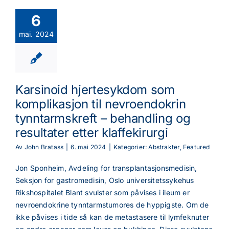
6
mai. 2024
Karsinoid hjertesykdom som
komplikasjon til nevroendokrin
tynntarmskreft – behandling og
resultater etter klaffekirurgi
Av
John Bratass
|
6. mai 2024
|
Kategorier:
Abstrakter
,
Featured
Jon Sponheim, Avdeling for transplantasjonsmedisin,
Seksjon for gastromedisin, Oslo universitetssykehus
Rikshospitalet Blant svulster som påvises i ileum er
nevroendokrine tynntarmstumores de hyppigste. Om de
ikke påvises i tide så kan de metastasere til lymfeknuter