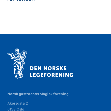
Norsk gastroenterologisk forening
Akersgata 2
0158 Oslo