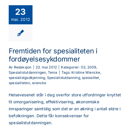
23
mai. 2012
Fremtiden for spesialiteten i
fordøyelsesykdommer
Av
Redaksjon
|
23. mai 2012
|
Kategorier:
03
,
2009
,
Spesialistutdanningen
,
Tema
|
Tags:
Kristine Wiencke
,
spesialistgodkjenning
,
Spesialistutdanning
,
spesialitet
,
spesialiteten
,
wiencke
Helsevesenet står i dag overfor store utfordringer knyttet
til omorganisering, effektivisering, økonomiske
innsparinger samtidig som det er en økning i antall eldre i
befolkningen. Dette får konsekvenser for
spesialistutdanningen.