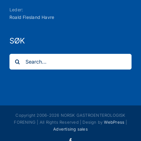
Leder:
Roald Flesland Havre
SØK
Search
for:
Copyright 2006-
2026 NORSK GASTROENTEROLOGISK
FORENING | All Rights Reserved | Design by
WebPress
|
Advertising sales
Facebook