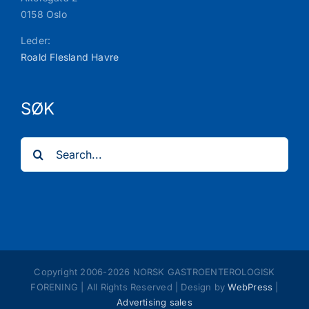
0158 Oslo
Leder:
Roald Flesland Havre
SØK
Search
for:
Copyright 2006-
2026 NORSK GASTROENTEROLOGISK
FORENING | All Rights Reserved | Design by
WebPress
|
Advertising sales