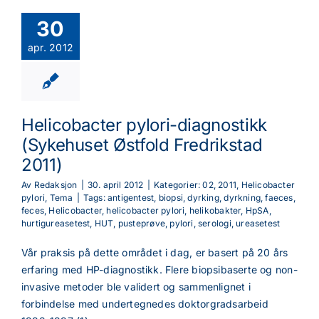
30
apr. 2012
Helicobacter pylori-diagnostikk
(Sykehuset Østfold Fredrikstad
2011)
Av
Redaksjon
|
30. april 2012
|
Kategorier:
02
,
2011
,
Helicobacter
pylori
,
Tema
|
Tags:
antigentest
,
biopsi
,
dyrking
,
dyrkning
,
faeces
,
feces
,
Helicobacter
,
helicobacter pylori
,
helikobakter
,
HpSA
,
hurtigureasetest
,
HUT
,
pusteprøve
,
pylori
,
serologi
,
ureasetest
Vår praksis på dette området i dag, er basert på 20 års
erfaring med HP-diagnostikk. Flere biopsibaserte og non-
invasive metoder ble validert og sammenlignet i
forbindelse med undertegnedes doktorgradsarbeid