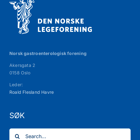
Norsk gastroenterologisk forening
Akersgata 2
0158 Oslo
Leder:
Roald Flesland Havre
SØK
Search
for: