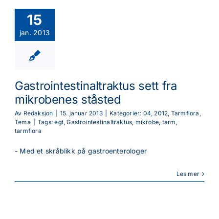
15
jan. 2013
Gastrointestinaltraktus sett fra
mikrobenes ståsted
Av
Redaksjon
|
15. januar 2013
|
Kategorier:
04
,
2012
,
Tarmflora
,
Tema
|
Tags:
egt
,
Gastrointestinaltraktus
,
mikrobe
,
tarm
,
tarmflora
- Med et skråblikk på gastroenterologer
Les mer