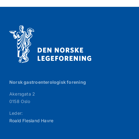
Norsk gastroenterologisk forening
Akersgata 2
0158 Oslo
Leder:
Roald Flesland Havre