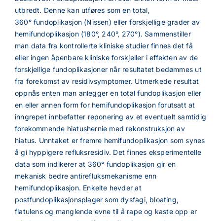
utbredt. Denne kan utføres som en total,
360° fundoplikasjon (Nissen) eller forskjellige grader av
hemifundoplikasjon (180°, 240°, 270°). Sammenstiller
man data fra kontrollerte kliniske studier finnes det få
eller ingen åpenbare kliniske forskjeller i effekten av de
forskjellige fundoplikasjoner når resultatet bedømmes ut
fra forekomst av residivsymptomer. Utmerkede resultat
oppnås enten man anlegger en total fundoplikasjon eller
en eller annen form for hemifundoplikasjon forutsatt at
inngrepet innbefatter reponering av et eventuelt samtidig
forekommende hiatushernie med rekonstruksjon av
hiatus. Unntaket er fremre hemifundoplikasjon som synes
å gi hyppigere refluksresidiv. Det finnes eksperimentelle
data som indikerer at 360° fundoplikasjon gir en
mekanisk bedre antirefluksmekanisme enn
hemifundoplikasjon. Enkelte hevder at
postfundoplikasjonsplager som dysfagi, bloating,
flatulens og manglende evne til å rape og kaste opp er