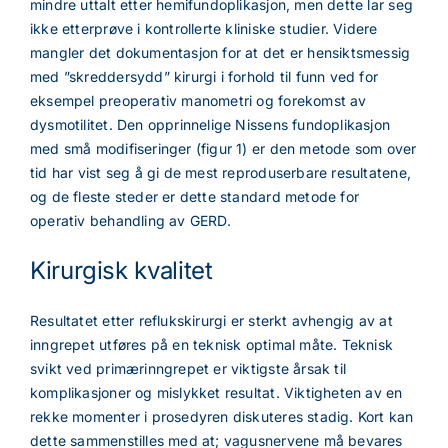
mindre uttalt etter hemifundoplikasjon, men dette lar seg
ikke etterprøve i kontrollerte kliniske studier. Videre
mangler det dokumentasjon for at det er hensiktsmessig
med ”skreddersydd” kirurgi i forhold til funn ved for
eksempel preoperativ manometri og forekomst av
dysmotilitet. Den opprinnelige Nissens fundoplikasjon
med små modifiseringer (figur 1) er den metode som over
tid har vist seg å gi de mest reproduserbare resultatene,
og de fleste steder er dette standard metode for
operativ behandling av GERD.
Kirurgisk kvalitet
Resultatet etter reflukskirurgi er sterkt avhengig av at
inngrepet utføres på en teknisk optimal måte. Teknisk
svikt ved primærinngrepet er viktigste årsak til
komplikasjoner og mislykket resultat. Viktigheten av en
rekke momenter i prosedyren diskuteres stadig. Kort kan
dette sammenstilles med at; vagusnervene må bevares