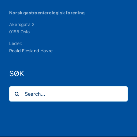
Norsk gastroenterologisk forening
Akersgata 2
0158 Oslo
Leder:
Roald Flesland Havre
SØK
Search
for: