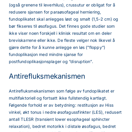
(også grenene til leverhilus), crussutur er obligat for å
redusere sjansen for paraøsofageal herniering,
fundoplikatet skal anlegges løst og smalt (1,5-2 cm) og
bør fikseres til øsofagus. Det finnes gode studier som
ikke viser noen forskjell i klinisk resultat om en deler
breviskarrene eller ikke. De fleste velger nok likevel å
gjøre dette for å kunne anlegge en løs (”floppy”)
fundoplikasjon med mindre sjanse for
postfundoplikasjonsplager og ”disruption”.
Antirefluksmekanismen
Antirefluksmekanismen som følge av fundoplikatet er
multifaktoriell og fortsatt ikke fullstendig kartlagt.
Følgende forhold er av betydning: restitusjon av Hiss
vinkel, økt tonus i nedre øsofagussfinkter (LES), redusert
antall TLESR (transient lower esophageal sphincter
relaxation), bedret motorikk i distale øsofagus, bedret