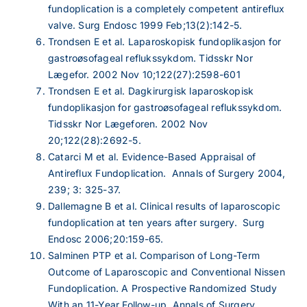
fundoplication is a completely competent antireflux
valve. Surg Endosc 1999 Feb;13(2):142-5.
Trondsen E et al. Laparoskopisk fundoplikasjon for
gastroøsofageal reflukssykdom. Tidsskr Nor
Lægefor. 2002 Nov 10;122(27):2598-601
Trondsen E et al. Dagkirurgisk laparoskopisk
fundoplikasjon for gastroøsofageal reflukssykdom.
Tidsskr Nor Lægeforen. 2002 Nov
20;122(28):2692-5.
Catarci M et al. Evidence-Based Appraisal of
Antireflux Fundoplication. Annals of Surgery 2004,
239; 3: 325-37.
Dallemagne B et al. Clinical results of laparoscopic
fundoplication at ten years after surgery. Surg
Endosc 2006;20:159-65.
Salminen PTP et al. Comparison of Long-Term
Outcome of Laparoscopic and Conventional Nissen
Fundoplication. A Prospective Randomized Study
With an 11-Year Follow-up. Annals of Surgery