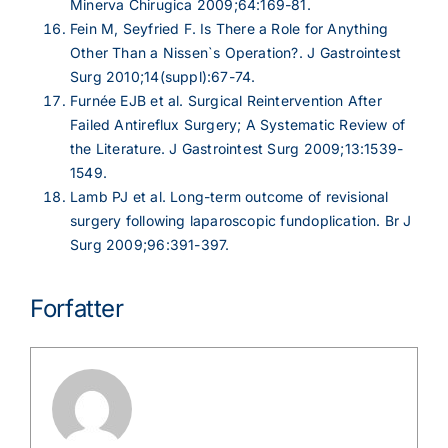
Minerva Chirugica 2009;64:169-81.
Fein M, Seyfried F. Is There a Role for Anything
Other Than a Nissen`s Operation?. J Gastrointest
Surg 2010;14(suppl):67-74.
Furnée EJB et al. Surgical Reintervention After
Failed Antireflux Surgery; A Systematic Review of
the Literature. J Gastrointest Surg 2009;13:1539-
1549.
Lamb PJ et al. Long-term outcome of revisional
surgery following laparoscopic fundoplication. Br J
Surg 2009;96:391-397.
Forfatter