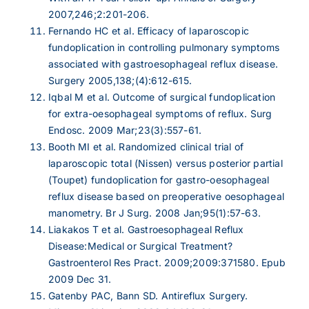
2007,246;2:201-206.
Fernando HC et al. Efficacy of laparoscopic
fundoplication in controlling pulmonary symptoms
associated with gastroesophageal reflux disease.
Surgery 2005,138;(4):612-615.
Iqbal M et al. Outcome of surgical fundoplication
for extra-oesophageal symptoms of reflux. Surg
Endosc. 2009 Mar;23(3):557-61.
Booth MI et al. Randomized clinical trial of
laparoscopic total (Nissen) versus posterior partial
(Toupet) fundoplication for gastro-oesophageal
reflux disease based on preoperative oesophageal
manometry. Br J Surg. 2008 Jan;95(1):57-63.
Liakakos T et al. Gastroesophageal Reflux
Disease:Medical or Surgical Treatment?
Gastroenterol Res Pract. 2009;2009:371580. Epub
2009 Dec 31.
Gatenby PAC, Bann SD. Antireflux Surgery.