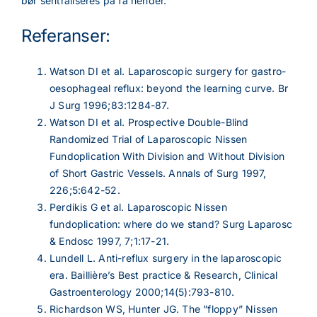
bør sentraliseres på få hender.
Referanser:
Watson DI et al. Laparoscopic surgery for gastro-
oesophageal reflux: beyond the learning curve. Br
J Surg 1996;83:1284-87.
Watson DI et al. Prospective Double-Blind
Randomized Trial of Laparoscopic Nissen
Fundoplication With Division and Without Division
of Short Gastric Vessels. Annals of Surg 1997,
226;5:642-52.
Perdikis G et al. Laparoscopic Nissen
fundoplication: where do we stand? Surg Laparosc
& Endosc 1997, 7;1:17-21.
Lundell L. Anti-reflux surgery in the laparoscopic
era. Baillière’s Best practice & Research, Clinical
Gastroenterology 2000;14(5):793-810.
Richardson WS, Hunter JG. The ”floppy” Nissen