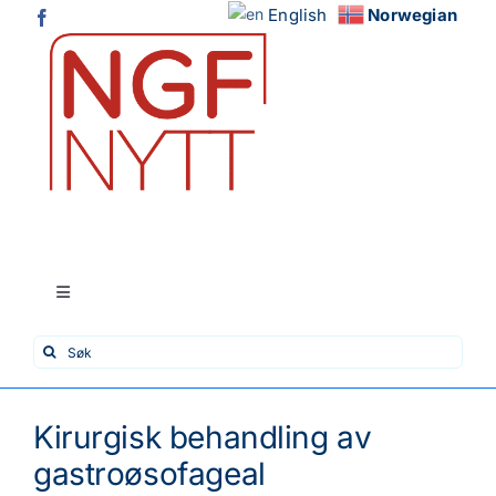
Skip
English
Norwegian
to
content
Toggle
Navigation
Search
Hjem
for:
Nytt fra fagmiljøene
Kirurgisk behandling av
gastroøsofageal
Tema