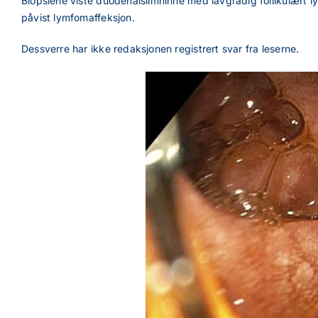
Biopsiene viste duodenalslimhinne med lavgradig follikulært 
påvist lymfomaffeksjon.
Dessverre har ikke redaksjonen registrert svar fra leserne.