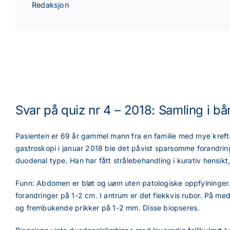
Redaksjon
Svar på quiz nr 4 – 2018: Samling i bå
Pasienten er 69 år gammel mann fra en familie med mye kreft
gastroskopi i januar 2018 ble det påvist sparsomme forandrin
duodenal type. Han har fått strålebehandling i kurativ ­hensikt,
Funn: Abdomen er bløt og uøm uten patologiske oppfylninger. ­G
forandringer på 1-2 cm. I antrum er det flekkvis rubor. På m
og frembukende prikker på 1-2 mm. Disse biopseres.