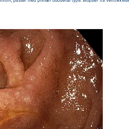
lymfom, passer med primær duodenal type. Biopsier fra ventrikkels