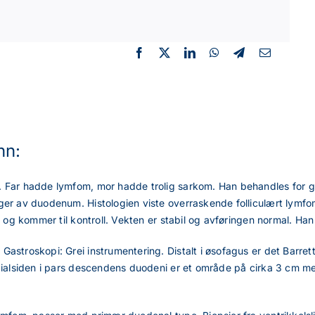
nn:
. Far hadde lymfom, mor hadde trolig sarkom. Han behandles for ­
ger av ­duodenum. Histologien viste overraskende folliculært lymfo
 og ­kommer til kontroll. Vekten er stabil og avføringen normal. Han 
astroskopi: Grei instrumentering. Distalt i øsofagus er det Barret
edialsiden i pars descendens duodeni er et område på cirka 3 cm m