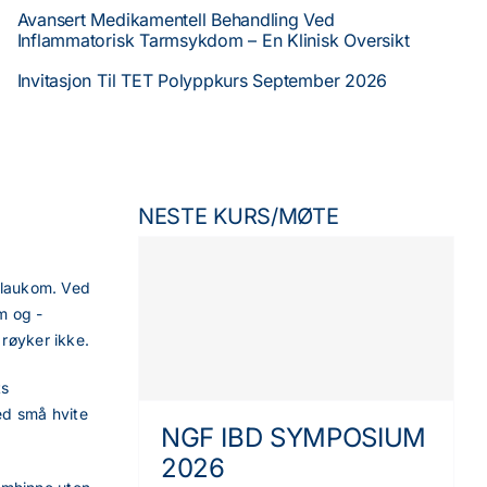
Avansert Medikamentell Behandling Ved
Inflammatorisk Tarmsykdom – En Klinisk Oversikt
Invitasjon Til TET Polyppkurs September 2026
NESTE KURS/MØTE
glaukom. Ved
m og ­
­røyker ikke.
ts
ed små hvite
NGF IBD SYMPOSIUM
2026