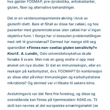
hva gjelder FODMAP, pre-/probiotika, antioksidanter,
gluten, fiber og alternative behandlinger.
Det er en verdensomspennende økning i bruk av
glutenfri diett. Bare et fåtall av disse har cøliaki, og hos
pasienter med glutenintoleranse uten cøliaki har vi ingen
objektive funn. I Norge har vi dessuten problemstillingen
med rett til grunnstønad? Dermed har mange stilt seg
spørsmålet
«Finnes non-coeliac gluten sensitivity?»
Knut E. A. Lundin,
Oslo universitetssykehus skulle
forsøke å svare. Men nok en gang endte vi opp med
ønsket om nye studier. Er det en immunreaksjon, eller en
reaksjon på karbohydrat, dvs. FODMAP? En kombinasjon
av disse eller påvirker immunologien og karbohydratene
mikrobiota? Og dermed var vi tilbake til sakens kime.
Avslutningsvis var det flere frie foredrag, og disse og
ovenstående kan finnes på hjemmesiden: NSKE.no. Til
slutt kan nevnes at det europeiske ernæringsmøtet (se