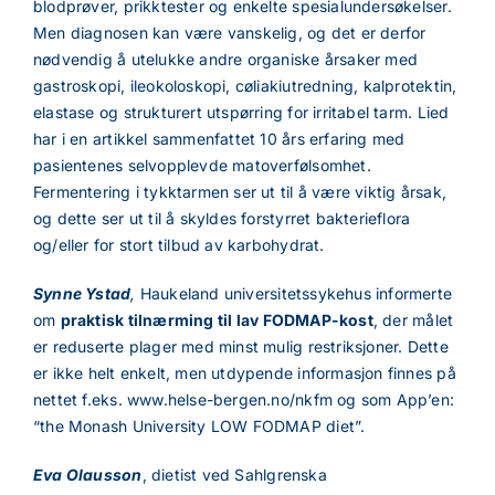
blodprøver, prikktester og enkelte spesialundersøkelser.
Men diagnosen kan være vanskelig, og det er derfor
nødvendig å utelukke andre organiske årsaker med
gastroskopi, ileokoloskopi, cøliakiutredning, kalprotektin,
elastase og strukturert utspørring for irritabel tarm. Lied
har i en artikkel sammenfattet 10 års erfaring med
pasientenes selvopplevde matoverfølsomhet.
Fermentering i tykktarmen ser ut til å være viktig årsak,
og dette ser ut til å skyldes forstyrret bakterieflora
og/eller for stort tilbud av karbohydrat.
Synne Ystad
,
Haukeland universitetssykehus informerte
om
praktisk tilnærming til lav FODMAP-kost
, der målet
er reduserte plager med minst mulig restriksjoner. Dette
er ikke helt enkelt, men utdypende informasjon finnes på
nettet f.eks. www.helse-bergen.no/nkfm og som App’en:
“the Monash University LOW FODMAP diet”.
Eva Olausson
, dietist ved Sahlgrenska