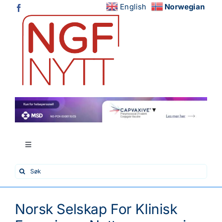
Skip
English
Norwegian
to
content
Toggle
Navigation
Search
Hjem
for:
Nytt fra fagmiljøene
Norsk Selskap For Klinisk