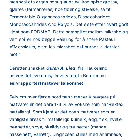
menneskets organ som gjør at «vi kan spise gress»,
gjæres (fermenteres) noe fiber og stivelse, samt
Fermentable Oligosaccaharides, Disaccaharides,
Monosaccahrides And Polyols. Det siste etter hvert godt
kjent som FODMAP. Dette samspillet mellom mikrobe og
vert spiller nok begge veier og for å sitere Pasteur:
«“Messieurs, c’est les microbes qui auront le dernier
mot!”
Deretter snakket
Gülen A. Lied
, fra Haukeland
universitetssykehus/Universitetet i Bergen om
selvrapportert matoverfølsomhet
.
Selv om hver fjerde nordmann mener å reagere på
matvarer er det bare 1-3 % av voksne som har «ekte»
matallergi. Som kjent er det noen matvarer som er
vanligste årsak til matallergi: kumelk, egg, fisk, hvete,
peanøtter, soya, skalldyr og tre nøtter (mandel,
hasselnøtt, valnøtt). Diagnosen stilles med anamnese,