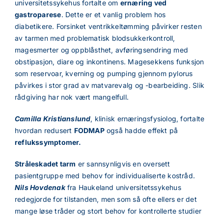
universitetssykehus fortalte om
ernæring ved
gastroparese
. Dette er et vanlig problem hos
diabetikere. Forsinket ventrikkeltømming påvirker resten
av tarmen med problematisk blodsukkerkontroll,
magesmerter og oppblåsthet, avføringsendring med
obstipasjon, diare og inkontinens. Magesekkens funksjon
som reservoar, kverning og pumping gjennom pylorus
påvirkes i stor grad av matvarevalg og -bearbeiding. Slik
rådgiving har nok vært mangelfull.
Camilla Kristianslund
, klinisk ernæringsfysiolog, fortalte
hvordan redusert
FODMAP
også hadde effekt på
reflukssymptomer.
Stråleskadet tarm
er sannsynligvis en oversett
pasientgruppe med behov for individualiserte kostråd.
Nils Hovdenak
fra Haukeland universitetssykehus
redegjorde for tilstanden, men som så ofte ellers er det
mange løse tråder og stort behov for kontrollerte studier