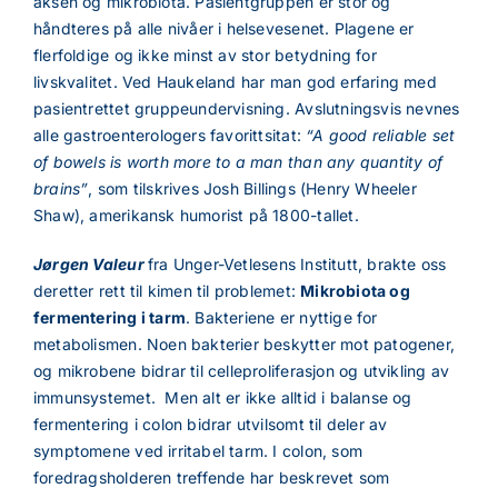
aksen og mikrobiota. Pasientgruppen er stor og
håndteres på alle nivåer i helsevesenet. Plagene er
flerfoldige og ikke minst av stor betydning for
livskvalitet.
Ved Haukeland har man god erfaring med
pasientrettet gruppeundervisning. Avslutningsvis nevnes
alle gastroenterologers favorittsitat:
“A good reliable set
of bowels is worth more to a man than any quantity of
brains”
, som tilskrives Josh Billings (Henry Wheeler
Shaw), amerikansk humorist på 1800-tallet.
Jørgen Valeur
fra Unger-Vetlesens Institutt, brakte oss
deretter rett til kimen til problemet:
Mikrobiota og
fermentering i tarm
. Bakteriene er nyttige for
metabolismen. Noen bakterier beskytter mot patogener,
og mikrobene bidrar til celleproliferasjon og utvikling av
immunsystemet.
Men alt er ikke alltid i balanse og
fermentering i colon bidrar utvilsomt til deler av
symptomene ved irritabel tarm. I colon, som
foredragsholderen treffende har beskrevet som