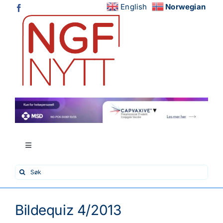
Skip
English
Norwegian
to
content
Toggle
Navigation
Search
Hjem
for:
Nytt fra fagmiljøene
Bildequiz 4/2013