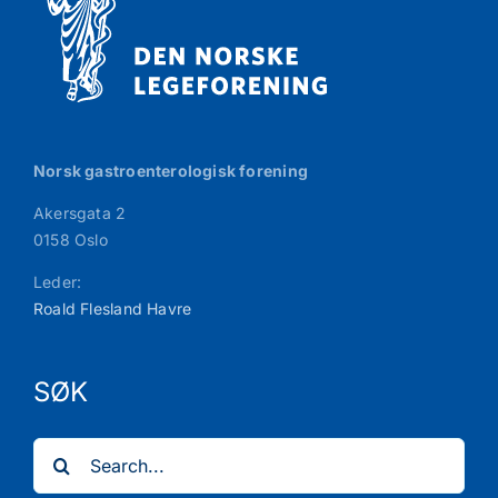
Norsk gastroenterologisk forening
Akersgata 2
0158 Oslo
Leder:
Roald Flesland Havre
SØK
Search
for: